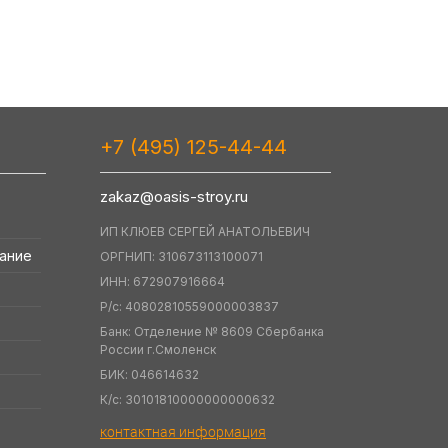
+7 (495) 125-44-44
zakaz@oasis-stroy.ru
ИП КЛЮЕВ СЕРГЕЙ АНАТОЛЬЕВИЧ
ание
ОРГНИП: 310673113100071
ИНН: 672907916664
Р/с: 40802810559000003837
Банк: Отделение № 8609 Сбербанка
России г.Смоленск
БИК: 046614632
К/c: 30101810000000000632
контактная информация