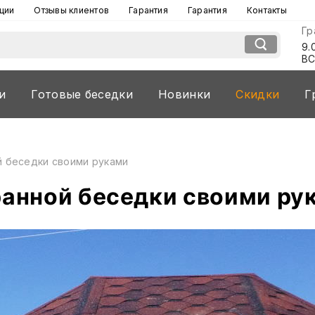
ции
Отзывы клиентов
Гарантия
Гарантия
Контакты
Гр
9.
В
и
Готовые беседки
Новинки
Скидки
Г
 беседки своими руками
анной беседки своими ру