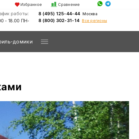
Избранное
Сравнение
афик работы:
8 (495) 125-44-44
Москва
8 (800) 302-31-14
00 - 18.00 ПН-
Все регионы
С
риль-домики
ками