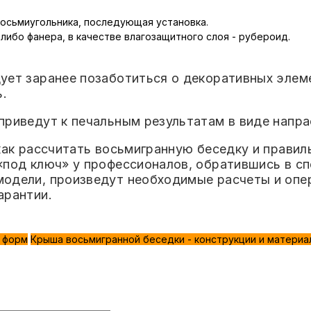
восьмиугольника, последующая установка.
либо фанера, в качестве влагозащитного слоя - рубероид.
ует заранее позаботиться о декоративных элем
.
приведут к печальным результатам в виде напра
как рассчитать восьмигранную беседку и правил
 «под ключ» у профессионалов, обратившись в 
модели, произведут необходимые расчеты и опе
арантии.
 форм
Крыша восьмигранной беседки - конструкции и матери