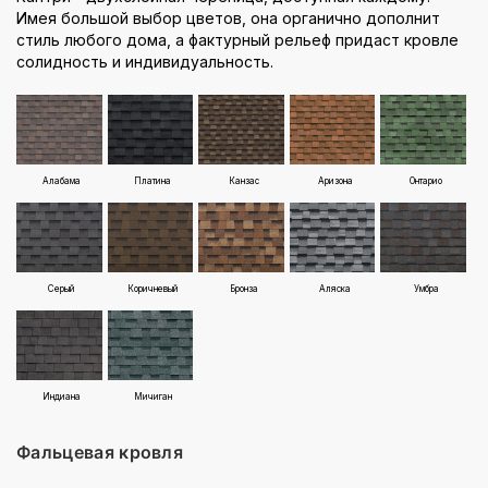
Имея большой выбор цветов, она органично дополнит
стиль любого дома, а фактурный рельеф придаст кровле
солидность и индивидуальность.
Алабама
Платина
Канзас
Аризона
Онтарио
Серый
Коричневый
Бронза
Аляска
Умбра
Индиана
Мичиган
Фальцевая кровля