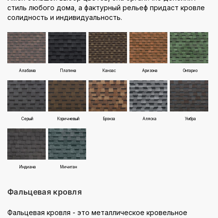
стиль любого дома, а фактурный рельеф придаст кровле
солидность и индивидуальность.
Алабама
Платина
Канзас
Аризона
Онтарио
Серый
Коричневый
Бронза
Аляска
Умбра
Индиана
Мичиган
Фальцевая кровля
Фальцевая кровля - это металлическое кровельное